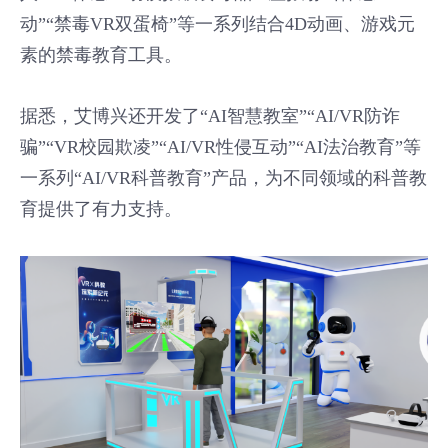
动”“禁毒VR双蛋椅”等一系列结合4D动画、游戏元
素的禁毒教育工具。
据悉，艾博兴还开发了“AI智慧教室”“AI/VR防诈
骗”“VR校园欺凌”“AI/VR性侵互动”“AI法治教育”等
一系列“AI/VR科普教育”产品，为不同领域的科普教
育提供了有力支持。