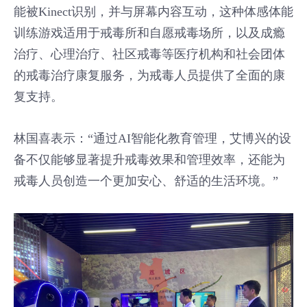
能被Kinect识别，并与屏幕内容互动，这种体感体能
训练游戏适用于戒毒所和自愿戒毒场所，以及成瘾
治疗、心理治疗、社区戒毒等医疗机构和社会团体
的戒毒治疗康复服务，为戒毒人员提供了全面的康
复支持。
林国喜表示：“通过AI智能化教育管理，艾博兴的设
备不仅能够显著提升戒毒效果和管理效率，还能为
戒毒人员创造一个更加安心、舒适的生活环境。”