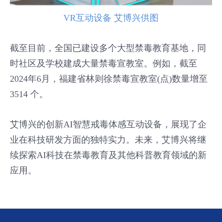
VR互动设备 艾博兴供图
截至目前，全国已建设多个大型禁毒教育基地，同
时社区及学校建成大量禁毒宣教室。例如，截至
2024年6月，福建省林则徐禁毒宣教室(点)数量增至
3514 个。
艾博兴的创新AI智慧戒毒体感互动设备，展现了企
业在科技研发方面的独特实力。未来，艾博兴将继
续探索AI科技在禁毒教育及其他科普教育领域的新
应用。