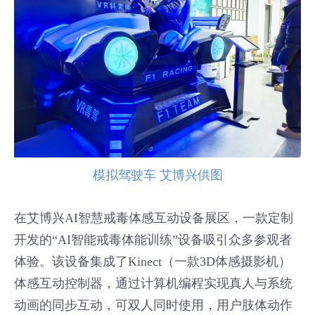
模拟驾驶车 艾博兴供图
在艾博兴AI智慧戒毒体感互动设备展区，一款定制
开发的“AI智能戒毒体能训练”设备吸引众多参观者
体验。该设备集成了Kinect（一款3D体感摄影机）
体感互动控制器，通过计算机编程实现真人与系统
动画的同步互动，可双人同时使用，用户肢体动作