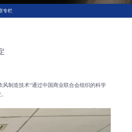
察专栏
定
吹风制造技术”通过中国商业联合会组织的科学
进。