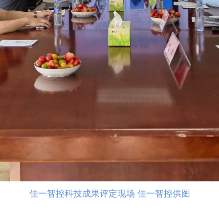
佳一智控科技成果评定现场 佳一智控供图