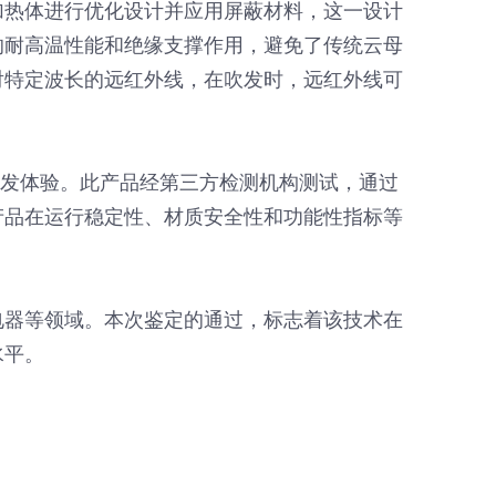
加热体进行优化设计并应用屏蔽材料，这一设计
的耐高温性能和绝缘支撑作用，避免了传统云母
射特定波长的远红外线，在吹发时，远红外线可
干发体验。此产品经第三方检测机构测试，通过
产品在运行稳定性、材质安全性和功能性指标等
电器等领域。本次鉴定的通过，标志着该技术在
水平。