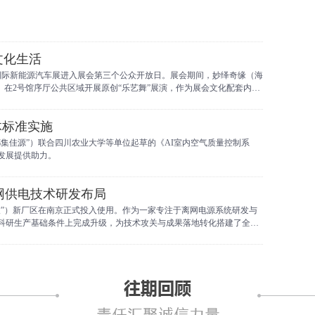
文化生活
海南国际新能源汽车展进入展会第三个公众开放日。展会期间，妙绎奇缘（海
）在2号馆序厅公共区域开展原创“乐艺舞”展演，作为展会文化配套内容
体标准实施
集佳源”）联合四川农业大学等单位起草的《AI室内空气质量控制系
发展提供助力。
网供电技术研发布局
技”）新厂区在南京正式投入使用。作为一家专注于离网电源系统研发与
科研生产基础条件上完成升级，为技术攻关与成果落地转化搭建了全新