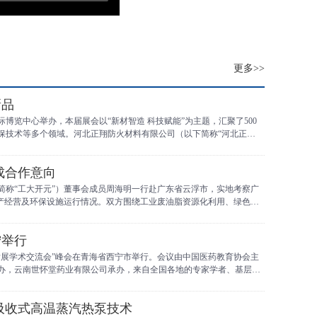
更多>>
品‌
博览中心举办，本届展会以“新材智造 科技赋能”为主题，汇聚了500
保技术等多个领域。河北正翔防火材料有限公司（以下简称“河北正
，向到场客商展示了其在防火涂料领域的研发与生产能力。
成合作意向
简称“工大开元”）董事会成员周海明一行赴广东省云浮市，实地考察广
生产经营及环保设施运行情况。双方围绕工业废油脂资源化利用、绿色能
相关领域战略合作达成初步意向。
宁举行
发展学术交流会”峰会在青海省西宁市举行。会议由中国医药教育协会主
办，云南世怀堂药业有限公司承办，来自全国各地的专家学者、基层医
吸收式高温蒸汽热泵技术